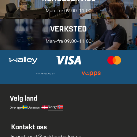
Man-fre 09.00-11.00
VERKSTED
Man-fre 09.00-11.00
Velg land
Norge
Sverige
Danmark
Kontakt oss
E-post:
post@verktoysboden.no