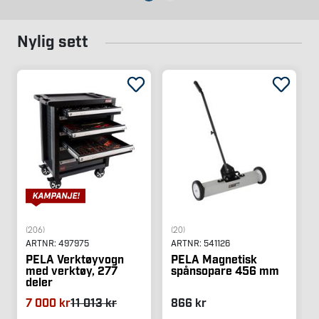
Nylig sett
(206)
(20)
ARTNR:
497975
ARTNR:
541126
PELA Verktøyvogn
PELA Magnetisk
med verktøy, 277
spånsopare 456 mm
deler
7 000 kr
11 013 kr
866 kr