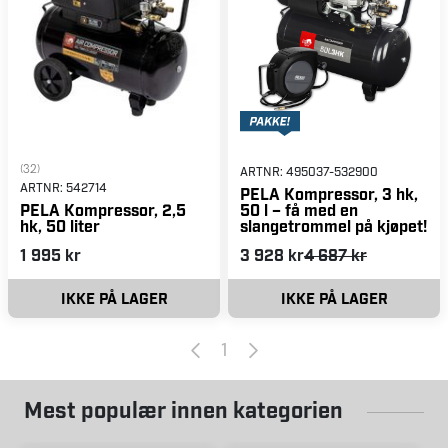
(32)
ARTNR:
495037-532900
ARTNR:
542714
PELA Kompressor, 3 hk,
50 l – få med en
PELA Kompressor, 2,5
slangetrommel på kjøpet!
hk, 50 liter
1 995 kr
3 928 kr
4 687 kr
IKKE PÅ LAGER
IKKE PÅ LAGER
1
Mest populær innen kategorien