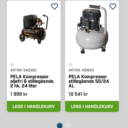
(8)
(2)
ARTNR:
548300
ARTNR:
491800
PELA Kompressor
PELA Kompressor
oljefri & stillegående,
stillegående 50/24
2 hk, 24 liter
AL
1 999 kr
10 541 kr
LEGG I HANDLEKURV
LEGG I HANDLEKURV