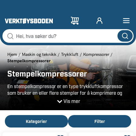
Hjem
Maskin og teknikk
Trykkluft
Kompressorer
Stempelkompressorer
Stempelkompressorer
En stempelkompressor er en type trykkluftkompressor
som bruker en eller flere stempler for å komprimere og
levere luft til tanken. De er robuste, pålitelige og ofte
Vis mer
brukt både i virksomhet og hjemmeprosjekter som krever
trykkluft. Denne typen kompressor er ideell for oppgaver
som krever et mer konstant luftstrøm og er godt egnet
Kategorier
Filter
for verksteder, garasjer og industrielle miljøer.