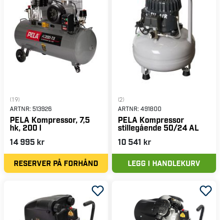
daglig bruk eller mindre jobber. Det er også avgjørende å
velge en kompressor som kan generere det trykket som
dine verktøy trenger for å fungere riktig.
(19)
(2)
ARTNR:
513926
ARTNR:
491800
PELA Kompressor, 7,5
PELA Kompressor
hk, 200 l
stillegående 50/24 AL
14 995 kr
10 541 kr
RESERVER PÅ FORHÅND
LEGG I HANDLEKURV