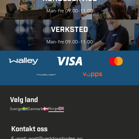
Man-fre 09.00-11.00
VERKSTED
Man-fre 09.00-11.00
Velg land
Norge
Sverige
Danmark
Kontakt oss
E-post:
post@verktoysboden.no