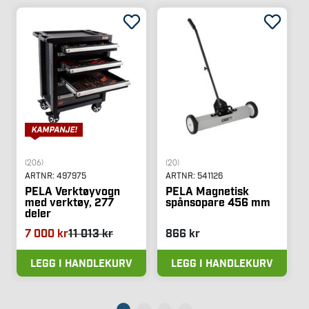
(206)
(20)
ARTNR:
497975
ARTNR:
541126
PELA Verktøyvogn
PELA Magnetisk
med verktøy, 277
spånsopare 456 mm
deler
7 000 kr
11 013 kr
866 kr
LEGG I HANDLEKURV
LEGG I HANDLEKURV