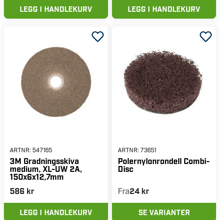
LEGG I HANDLEKURV
LEGG I HANDLEKURV
ARTNR:
547165
ARTNR:
73651
3M Gradningsskiva
Polernylonrondell Combi-
medium, XL-UW 2A,
Disc
150x6x12,7mm
586 kr
Fra
24 kr
LEGG I HANDLEKURV
SE VARIANTER