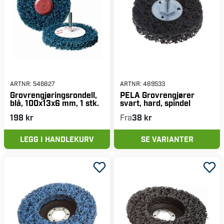
ARTNR:
546827
ARTNR:
489533
Grovrengjøringsrondell,
PELA Grovrengjører
blå, 100x13x6 mm, 1 stk.
svart, hard, spindel
198 kr
Fra
38 kr
LEGG I HANDLEKURV
SE VARIANTER