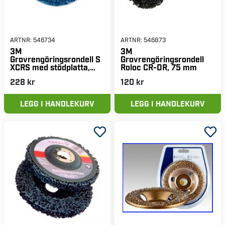
ARTNR:
546734
ARTNR:
546873
3M
3M
Grovrengöringsrondell S
Grovrengöringsrondell
XCRS med stödplatta,
Roloc CR-DR, 75 mm
blå, 115x22 mm
228 kr
120 kr
LEGG I HANDLEKURV
LEGG I HANDLEKURV