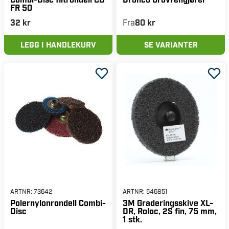
FR 50
32 kr
Fra
80 kr
LEGG I HANDLEKURV
SE VARIANTER
ARTNR:
73642
ARTNR:
546851
Polernylonrondell Combi-
3M Graderingsskive XL-
Disc
DR, Roloc, 2S fin, 75 mm,
1 stk.