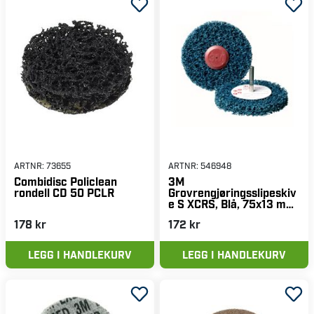
ARTNR:
73655
ARTNR:
546948
Combidisc Policlean
3M
rondell CD 50 PCLR
Grovrengjøringsslipeskiv
e S XCRS, Blå, 75x13 mm,
1 stk
178 kr
172 kr
LEGG I HANDLEKURV
LEGG I HANDLEKURV