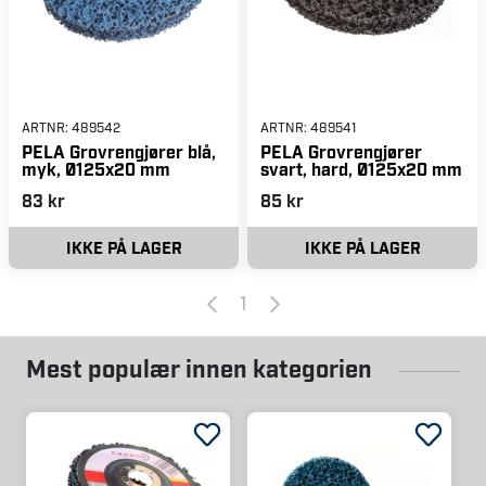
ARTNR:
489542
ARTNR:
489541
PELA Grovrengjører blå,
PELA Grovrengjører
myk, Ø125x20 mm
svart, hard, Ø125x20 mm
83 kr
85 kr
IKKE PÅ LAGER
IKKE PÅ LAGER
1
Mest populær innen kategorien