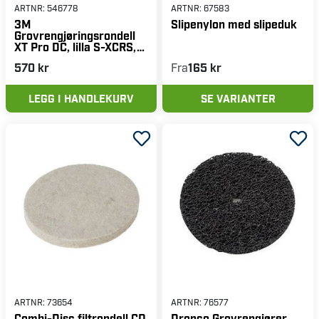
ARTNR:
546778
ARTNR:
67583
3M
Slipenylon med slipeduk
Grovrengjøringsrondell
XT Pro DC, lilla S-XCRS,
150x13 mm, 1 stk
570 kr
Fra
165 kr
LEGG I HANDLEKURV
SE VARIANTER
ARTNR:
73654
ARTNR:
76577
Combi-Disc filtrondell CD
Dronco Grovrengjører