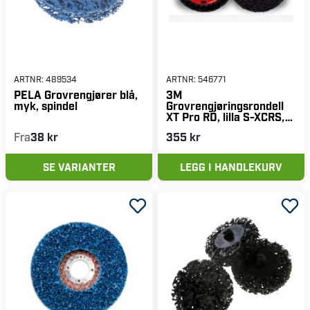
ARTNR:
489534
ARTNR:
546771
PELA Grovrengjører blå,
3M
myk, spindel
Grovrengjøringsrondell
XT Pro RD, lilla S-XCRS,
125x22 mm, 1 stk
Fra
38 kr
355 kr
SE VARIANTER
LEGG I HANDLEKURV