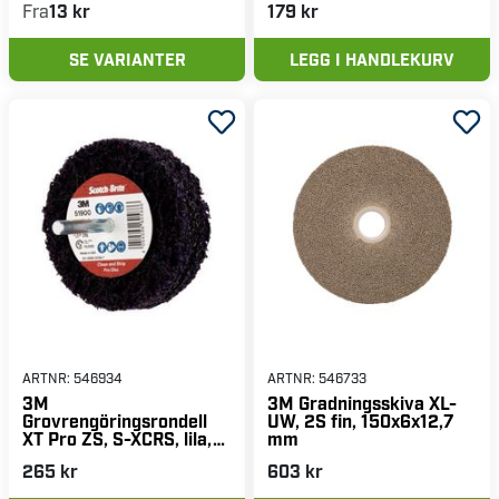
Fra
13 kr
179 kr
SE VARIANTER
LEGG I HANDLEKURV
ARTNR:
546934
ARTNR:
546733
3M
3M Gradningsskiva XL-
Grovrengöringsrondell
UW, 2S fin, 150x6x12,7
XT Pro ZS, S-XCRS, lila,
mm
100x13x6mm
265 kr
603 kr