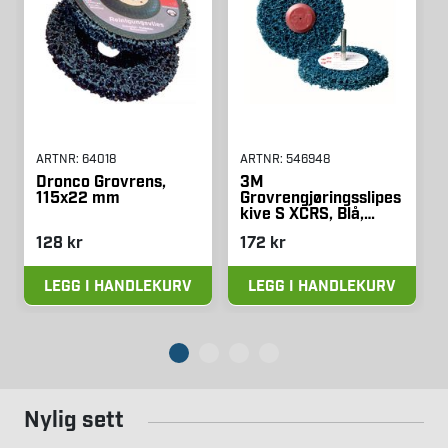
ARTNR:
64018
ARTNR:
546948
Dronco Grovrens,
3M
115x22 mm
Grovrengjøringsslipes
kive S XCRS, Blå,
75x13 mm, 1 stk
128 kr
172 kr
LEGG I HANDLEKURV
LEGG I HANDLEKURV
Nylig sett