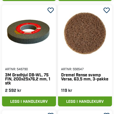
ARTNR:
546790
ARTNR:
556547
3M Gradhjul DB-WL, 7S
Dremel Rense svamp
FIN, 200x25x76,2 mm, 1
Versa, 63,5 mm, 3-pakke
stk
2 592 kr
119 kr
LEGG I HANDLEKURV
LEGG I HANDLEKURV