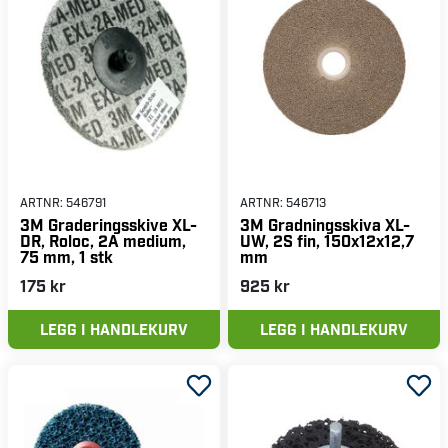
ARTNR:
546791
ARTNR:
546713
3M Graderingsskive XL-
3M Gradningsskiva XL-
DR, Roloc, 2A medium,
UW, 2S fin, 150x12x12,7
75 mm, 1 stk
mm
175 kr
925 kr
LEGG I HANDLEKURV
LEGG I HANDLEKURV