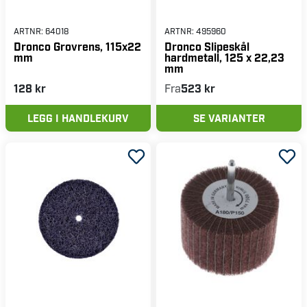
ARTNR:
64018
ARTNR:
495960
Dronco Grovrens, 115x22
Dronco Slipeskål
mm
hardmetall, 125 x 22,23
mm
128 kr
Fra
523 kr
LEGG I HANDLEKURV
SE VARIANTER