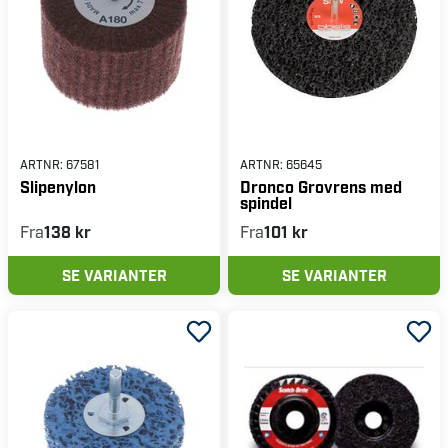
ARTNR:
67581
ARTNR:
65645
Slipenylon
Dronco Grovrens med
spindel
Fra
138 kr
Fra
101 kr
SE VARIANTER
SE VARIANTER