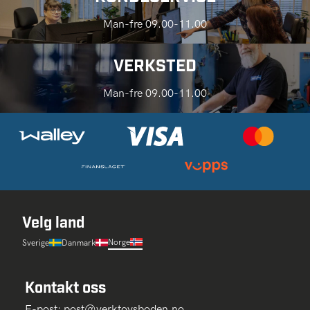
Man-fre 09.00-11.00
VERKSTED
Man-fre 09.00-11.00
Velg land
Norge
Sverige
Danmark
Kontakt oss
E-post:
post@verktoysboden.no