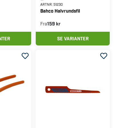
ARTNR:
51230
Bahco Halvrundsfil
Fra
159 kr
NTER
SE VARIANTER