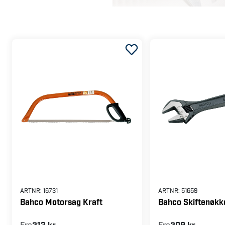
 har vi introdusert de mest
 gjennom distributører
.
ARTNR:
16731
ARTNR:
51659
Bahco Motorsag Kraft
Bahco Skiftenøkk
Fra
213 kr
Fra
209 kr