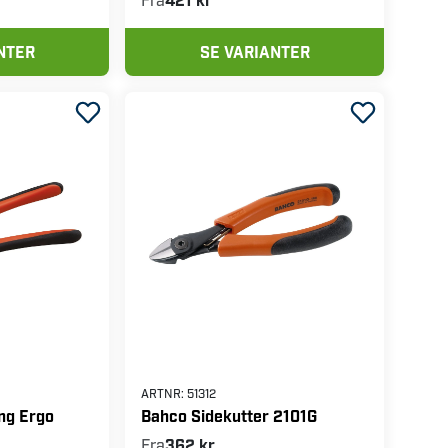
NTER
SE VARIANTER
ARTNR:
51312
ng Ergo
Bahco Sidekutter 2101G
Fra
362 kr