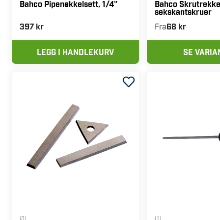
Bahco Pipenøkkelsett, 1/4"
Bahco Skrutrekke
sekskantskruer
397 kr
Fra
68 kr
LEGG I HANDLEKURV
SE VARIA
(3)
(1)