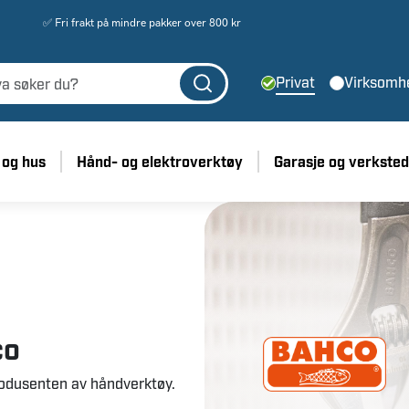
✅ Fri frakt på mindre pakker over 800 kr
Privat
Virksomh
 og hus
Hånd- og elektroverktøy
Garasje og verksted
co
odusenten av håndverktøy.
sset de mest krevende