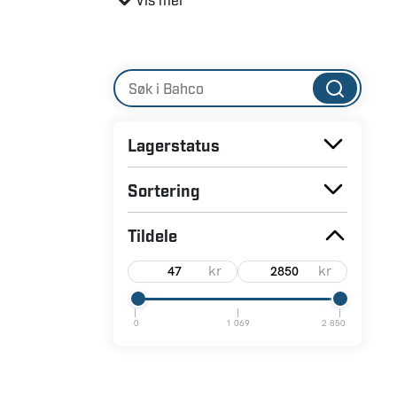
profesjonelle. Som innovatører i over 150 år
avanserte verktøyene i verden, og de selges
med hvem vi bygger langvarige partnerskap
Lagerstatus
Sortering
Tildele
kr
kr
0
1 069
2 850