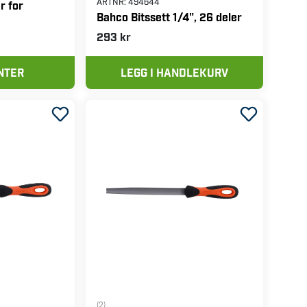
ARTNR:
494644
r for
Bahco Bitssett 1/4", 26 deler
293 kr
NTER
LEGG I HANDLEKURV
(2)