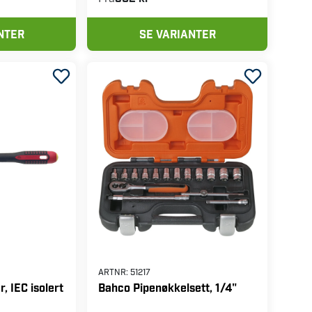
NTER
SE VARIANTER
ARTNR:
51217
, IEC isolert
Bahco Pipenøkkelsett, 1/4"