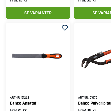
SE VARIANTER
SE VARIA
ARTNR:
51223
ARTNR:
51676
Bahco Ansatsfil
Bahco Polygrip ta
Fra
121 kr
Fra
402 kr