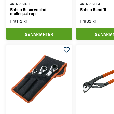
ARTNR:
51491
ARTNR:
51234
Bahco Reserveblad
Bahco Rundfil
malingsskrape
Fra
119 kr
Fra
99 kr
SE VARIANTER
SE VARIA