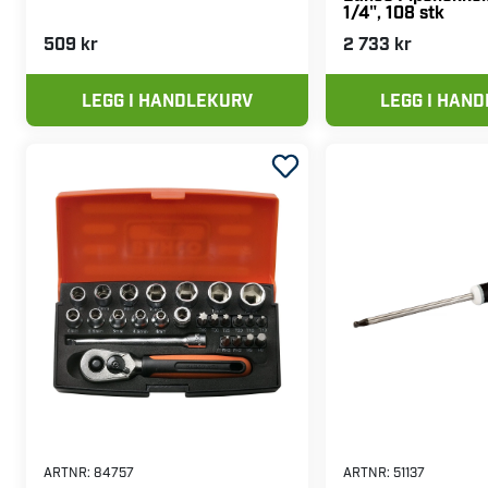
1/4", 108 stk
509 kr
2 733 kr
LEGG I HANDLEKURV
LEGG I HAN
ARTNR:
84757
ARTNR:
51137