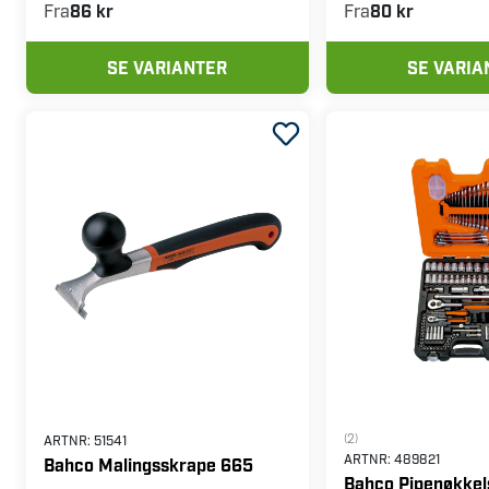
Fra
86 kr
Fra
80 kr
SE VARIANTER
SE VARIA
(2)
ARTNR:
51541
ARTNR:
489821
Bahco Malingsskrape 665
Bahco Pipenøkkels