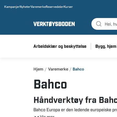
Kampanjer
Nyheter
Varemerke
Reservedeler
Kurser
Arbeidsklær og beskyttelse
Bygg, hjem
Hjem
Varemerke
Bahco
Bahco
Håndverktøy fra Bah
Bahco Europa er den ledende europeiske pr
Bahco designer og produserer verktøy tilpa
Vis mer