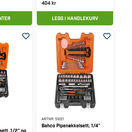
404 kr
NTER
LEGG I HANDLEKURV
ARTNR:
51221
Bahco Pipenøkkelsett, 1/4"
ett, 1/2" og