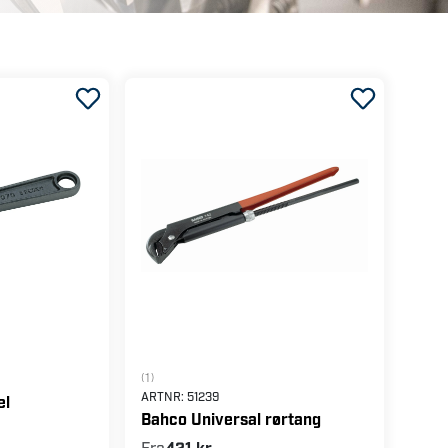
(1)
ARTNR:
51239
el
Bahco Universal rørtang
Fra
421 kr