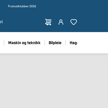
Frukostklubben 2026
et
Maskin og teknikk
Bilpleie
Hage