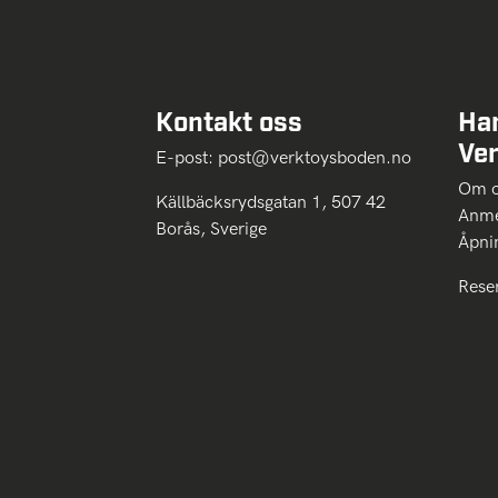
Kontakt oss
Ha
Ve
E-post:
post@verktoysboden.no
Om 
Källbäcksrydsgatan 1, 507 42
Anme
Borås, Sverige
Åpni
Rese