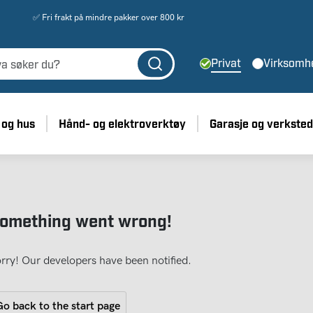
✅ Fri frakt på mindre pakker over 800 kr
Privat
Virksomh
 og hus
Hånd- og elektroverktøy
Garasje og verksted
omething went wrong!
rry! Our developers have been notified.
o back to the start page