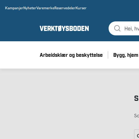
Kampanjer
Nyheter
Varemerke
Reservedeler
Kurser
Arbeidsklær og beskyttelse
Bygg, hjem
S
So
G