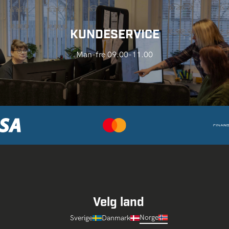
KUNDESERVICE
Man-fre 09.00-11.00
Velg land
Norge
Sverige
Danmark