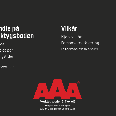
ndle på
Vilkår
rktygsboden
Kjøpsvilkår
Personvernerklæring
oss
Informasjonskapsler
ldelser
ngstider
rvedeler