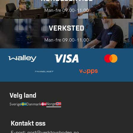
Man-fre 09.00-11.00
VERKSTED
Man-fre 09.00-11.00
Velg land
Norge
Sverige
Danmark
Kontakt oss
E-post:
post@verktoysboden.no