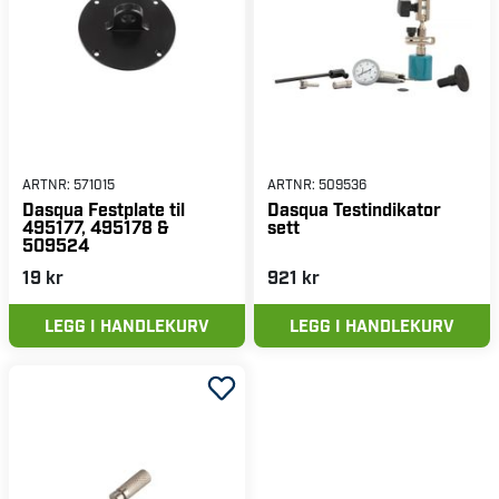
ARTNR:
571015
ARTNR:
509536
Dasqua Festplate til
Dasqua Testindikator
495177, 495178 &
sett
509524
19 kr
921 kr
LEGG I HANDLEKURV
LEGG I HANDLEKURV