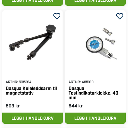
ARTNR:
505394
ARTNR:
495180
Dasqua Kuleleddsarm til
Dasqua
magnetstativ
Testindikatorklokke, 40
mm
503 kr
844 kr
LEGG I HANDLEKURV
LEGG I HANDLEKURV