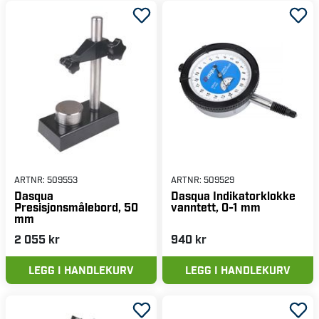
ARTNR:
509553
ARTNR:
509529
Dasqua
Dasqua Indikatorklokke
Presisjonsmålebord, 50
vanntett, 0-1 mm
mm
2 055 kr
940 kr
LEGG I HANDLEKURV
LEGG I HANDLEKURV