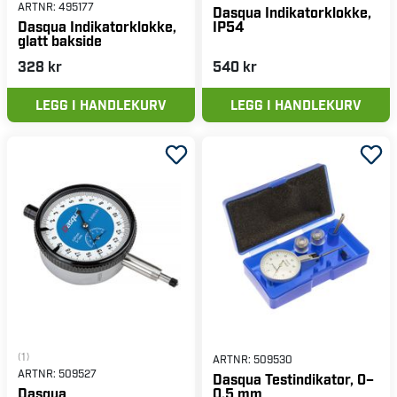
ARTNR:
495177
Dasqua Indikatorklokke,
IP54
Dasqua Indikatorklokke,
glatt bakside
328 kr
540 kr
LEGG I HANDLEKURV
LEGG I HANDLEKURV
(1)
ARTNR:
509530
ARTNR:
509527
Dasqua Testindikator, 0–
0,5 mm
Dasqua