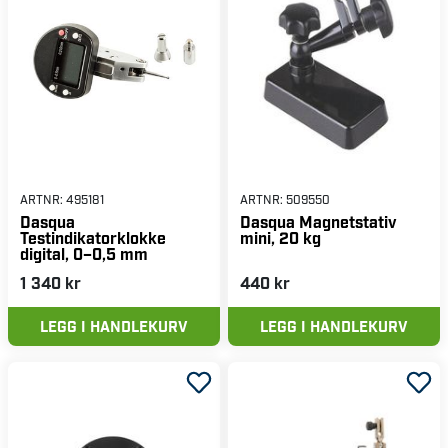
ARTNR:
495181
ARTNR:
509550
Dasqua
Dasqua Magnetstativ
Testindikatorklokke
mini, 20 kg
digital, 0–0,5 mm
1 340 kr
440 kr
LEGG I HANDLEKURV
LEGG I HANDLEKURV