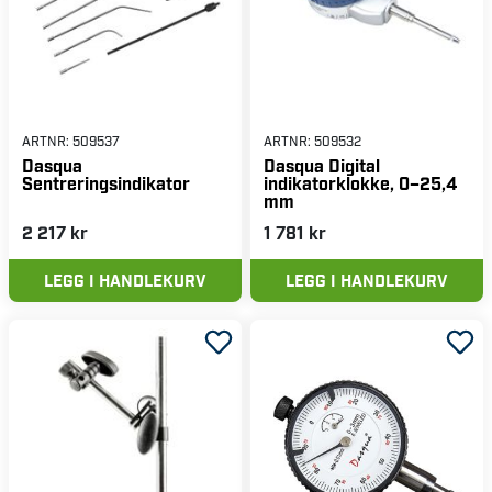
ARTNR:
509537
ARTNR:
509532
Dasqua
Dasqua Digital
Sentreringsindikator
indikatorklokke, 0–25,4
mm
2 217 kr
1 781 kr
LEGG I HANDLEKURV
LEGG I HANDLEKURV