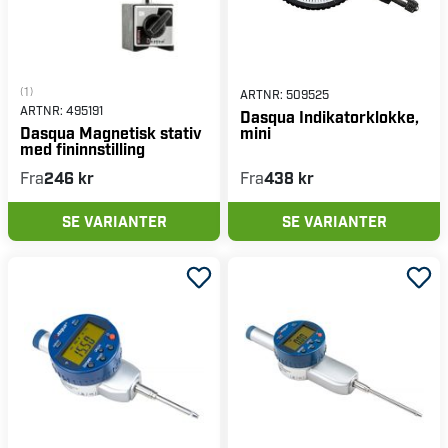
(1)
ARTNR:
509525
ARTNR:
495191
Dasqua Indikatorklokke,
mini
Dasqua Magnetisk stativ
med fininnstilling
Fra
246 kr
Fra
438 kr
SE VARIANTER
SE VARIANTER