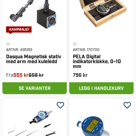
(2)
(2)
ARTNR:
495193
ARTNR:
170700
Dasqua Magnetisk stativ
PELA Digital
med arm med kuleledd
indikatorklokke, 0–10
mm
Fra
555 kr
659 kr
796 kr
SE VARIANTER
LEGG I HANDLEKURV