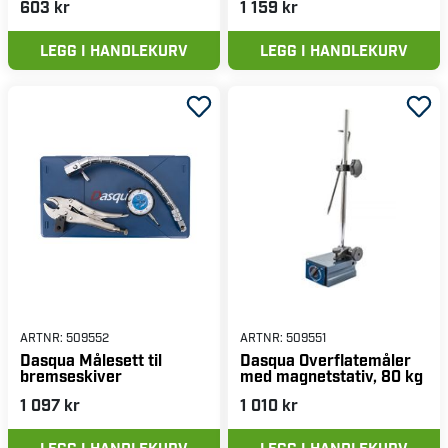
603 kr
1 159 kr
LEGG I HANDLEKURV
LEGG I HANDLEKURV
ARTNR:
509552
ARTNR:
509551
Dasqua Målesett til
Dasqua Overflatemåler
bremseskiver
med magnetstativ, 80 kg
1 097 kr
1 010 kr
LEGG I HANDLEKURV
LEGG I HANDLEKURV