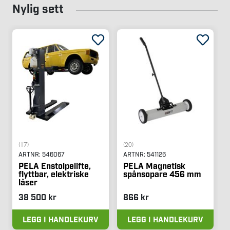
Nylig sett
(17)
(20)
ARTNR:
546067
ARTNR:
541126
PELA Enstolpelifte,
PELA Magnetisk
flyttbar, elektriske
spånsopare 456 mm
låser
38 500 kr
866 kr
LEGG I HANDLEKURV
LEGG I HANDLEKURV