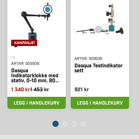
(1)
ARTNR:
509536
ARTNR:
505508
Dasqua Testindikator
sett
Dasqua
Indikatorklokke med
stativ, 0-10 mm, 80
kg
1 340 kr
1 453 kr
921 kr
LEGG I HANDLEKURV
LEGG I HANDLEKURV