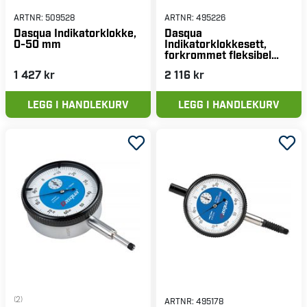
ARTNR:
509528
ARTNR:
495226
Dasqua Indikatorklokke,
Dasqua
0-50 mm
Indikatorklokkesett,
forkrommet fleksibel
arm
1 427 kr
2 116 kr
LEGG I HANDLEKURV
LEGG I HANDLEKURV
(2)
ARTNR:
495178