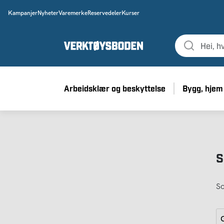
Kampanjer
Nyheter
Varemerke
Reservedeler
Kurser
Arbeidsklær og beskyttelse
Bygg, hjem
S
So
G