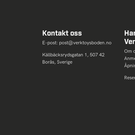
Kontakt oss
Ha
Ve
E-post:
post@verktoysboden.no
Om 
Källbäcksrydsgatan 1, 507 42
Anme
Borås, Sverige
Åpni
Rese