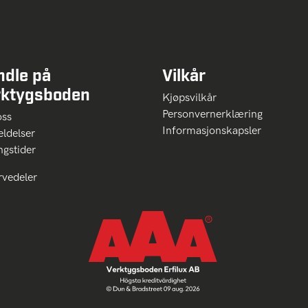
ndle på
Vilkår
rktygsboden
Kjøpsvilkår
Personvernerklæring
oss
Informasjonskapsler
ldelser
ngstider
rvedeler