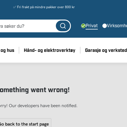
✅ Fri frakt på mindre pakker over 800 kr
Privat
Virksomh
 og hus
Hånd- og elektroverktøy
Garasje og verksted
omething went wrong!
rry! Our developers have been notified.
o back to the start page