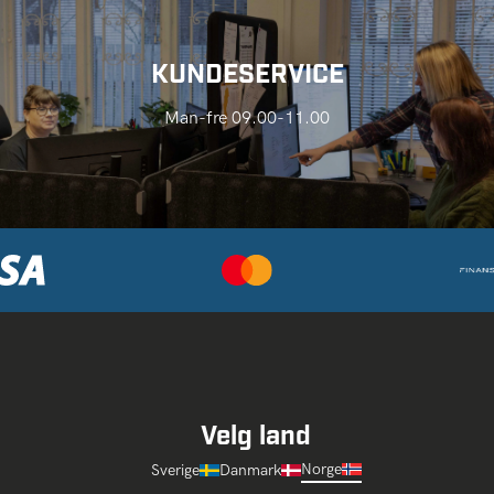
KUNDESERVICE
Man-fre 09.00-11.00
Velg land
Norge
Sverige
Danmark