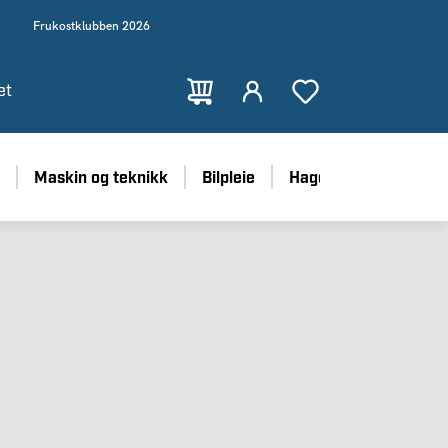
Frukostklubben 2026
et
Maskin og teknikk
Bilpleie
Hage