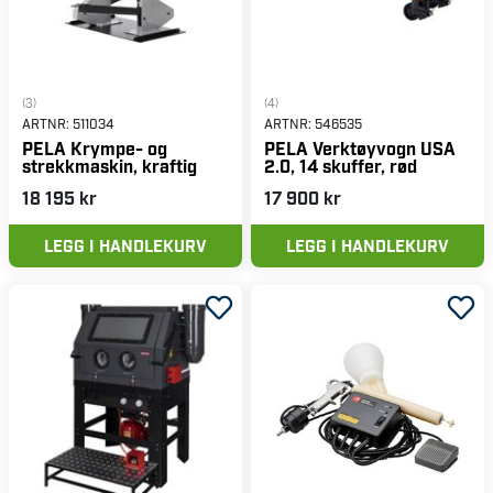
(3)
(4)
ARTNR:
511034
ARTNR:
546535
PELA Krympe- og
PELA Verktøyvogn USA
strekkmaskin, kraftig
2.0, 14 skuffer, rød
18 195 kr
17 900 kr
LEGG I HANDLEKURV
LEGG I HANDLEKURV