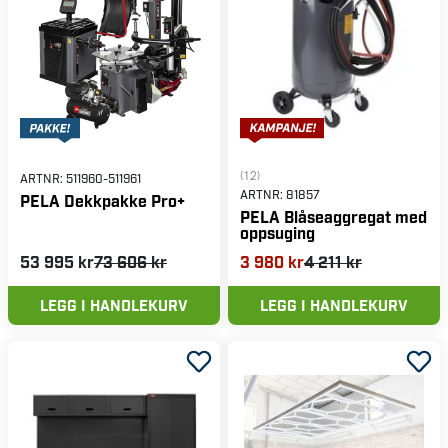
(12)
ARTNR:
511960-511961
ARTNR:
81857
PELA Dekkpakke Pro+
PELA Blåseaggregat med
oppsuging
53 995 kr
73 606 kr
3 980 kr
4 211 kr
LEGG I HANDLEKURV
LEGG I HANDLEKURV