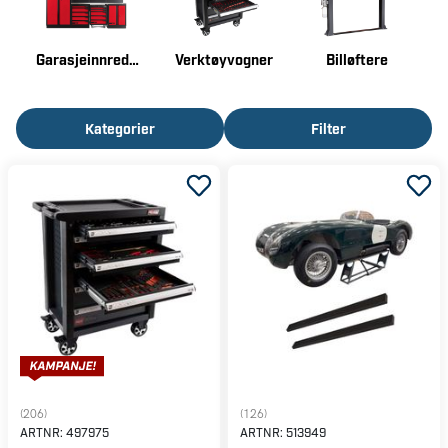
Garasjeinnredninger
Verktøyvogner
Billøftere
Kategorier
Filter
(206)
(126)
ARTNR:
497975
ARTNR:
513949