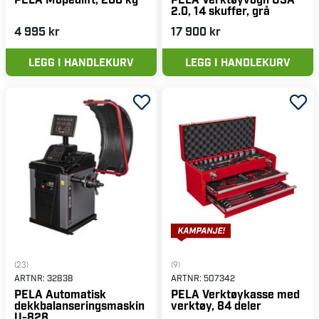
2.0, 14 skuffer, grå
4 995 kr
17 900 kr
LEGG I HANDLEKURV
LEGG I HANDLEKURV
(23)
(9)
ARTNR:
32838
ARTNR:
507342
PELA Automatisk
PELA Verktøykasse med
dekkbalanseringsmaskin
verktøy, 84 deler
U-828