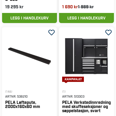
19 295 kr
1 690 kr
1 989 kr
LEGG I HANDLEKURV
LEGG I HANDLEKURV
(146)
(1)
ARTNR:
538210
ARTNR:
513303
PELA Løftepute,
PELA Verkstedinnredning
2000x160x60 mm
med skuffeseksjoner og
søppelstasjon, svart