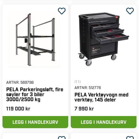
(11)
ARTNR:
569798
ARTNR:
512776
PELA Parkeringsløft, fire
søyler for 3 biler
PELA Verktøyvogn med
3000/2500 kg
verktøy, 145 deler
119 000 kr
7 990 kr
LEGG I HANDLEKURV
LEGG I HANDLEKURV