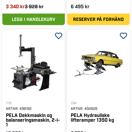
3 340 kr
3 928 kr
6 495 kr
LEGG I HANDLEKURV
RESERVER PÅ FORHÅND
(18)
(34)
ARTNR:
498192
ARTNR:
494628
PELA Dekkmaskin og
PELA Hydrauliske
balanseringsmaskin, 2-i-
lifteramper 1350 kg
1