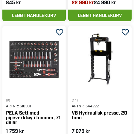
845 kr
22 990 kr
24 990 kr
LEGG I HANDLEKURV
LEGG I HANDLEKURV
(9)
(11)
ARTNR:
510931
ARTNR:
544222
PELA Sett med
VB Hydraulisk presse, 20
pipeverktøy i tommer, 71
tonn
deler
1 759 kr
7 075 kr