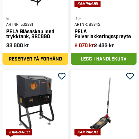
(6)
(10)
ARTNR:
502331
ARTNR:
89343
PELA Blåseskap med
PELA
trykktank, SBC990
Pulverlakkeringssprøyte
33 900 kr
2 070 kr
2 433 kr
RESERVER PÅ FORHÅND
LEGG I HANDLEKURV