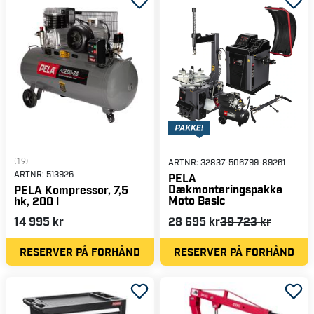
(19)
ARTNR:
32837-506799-89261
ARTNR:
513926
PELA
Dækmonteringspakke
PELA Kompressor, 7,5
Moto Basic
hk, 200 l
14 995 kr
28 695 kr
39 723 kr
RESERVER PÅ FORHÅND
RESERVER PÅ FORHÅND