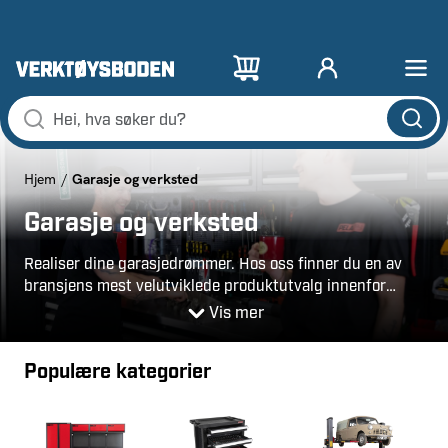
Garasje og verksted
Hjem
Garasje og verksted
Realiser dine garasjedrømmer. Hos oss finner du en av
bransjens mest velutviklede produktutvalg innenfor
garasje og verksted – både for profesjonelle og
Vis mer
hjemmefiksere. Her finnes blant annet dekkmaskiner,
blåseskap, kjøretøyløftere, verkstedsvaskere,
Populære kategorier
verktøyoppbevaring og innredning. Mye har vi produsert
selv, gjennom vårt merke PELA. Dette for at du skal få
det beste innenfor hvert område.