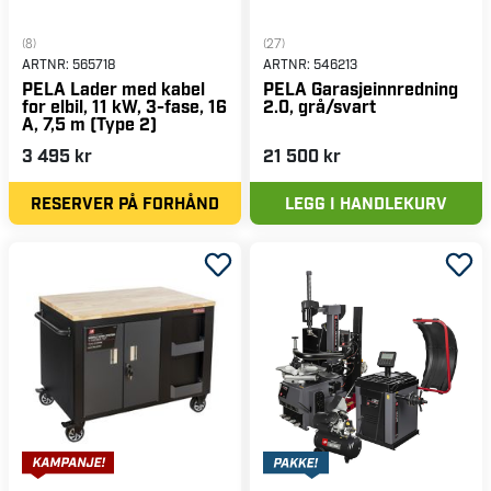
(8)
(27)
ARTNR:
565718
ARTNR:
546213
PELA Lader med kabel
PELA Garasjeinnredning
for elbil, 11 kW, 3-fase, 16
2.0, grå/svart
A, 7,5 m (Type 2)
3 495 kr
21 500 kr
RESERVER PÅ FORHÅND
LEGG I HANDLEKURV