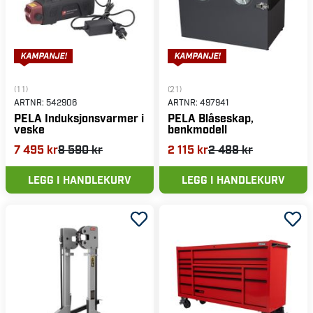
(11)
(21)
ARTNR:
542906
ARTNR:
497941
PELA Induksjonsvarmer i
PELA Blåseskap,
veske
benkmodell
7 495 kr
8 590 kr
2 115 kr
2 488 kr
LEGG I HANDLEKURV
LEGG I HANDLEKURV