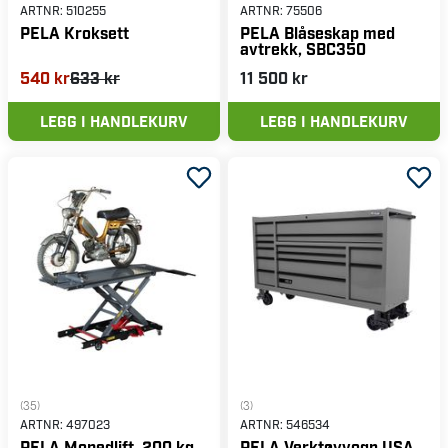
ARTNR:
510255
ARTNR:
75506
PELA Kroksett
PELA Blåseskap med
avtrekk, SBC350
540 kr
633 kr
11 500 kr
LEGG I HANDLEKURV
LEGG I HANDLEKURV
(35)
(3)
ARTNR:
497023
ARTNR:
546534
PELA Mopedlift, 200 kg
PELA Verktøyvogn USA