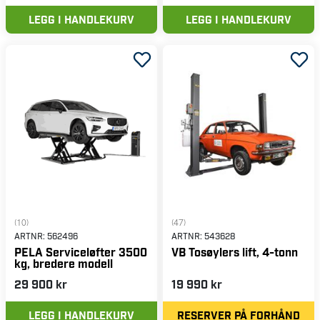
LEGG I HANDLEKURV
LEGG I HANDLEKURV
(10)
(47)
ARTNR:
562496
ARTNR:
543628
PELA Serviceløfter 3500
VB Tosøylers lift, 4-tonn
kg, bredere modell
29 900 kr
19 990 kr
LEGG I HANDLEKURV
RESERVER PÅ FORHÅND