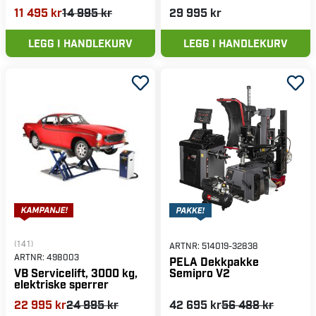
11 495 kr
14 995 kr
29 995 kr
LEGG I HANDLEKURV
LEGG I HANDLEKURV
(141)
ARTNR:
514019-32838
ARTNR:
498003
PELA Dekkpakke
Semipro V2
VB Servicelift, 3000 kg,
elektriske sperrer
22 995 kr
24 995 kr
42 695 kr
56 488 kr