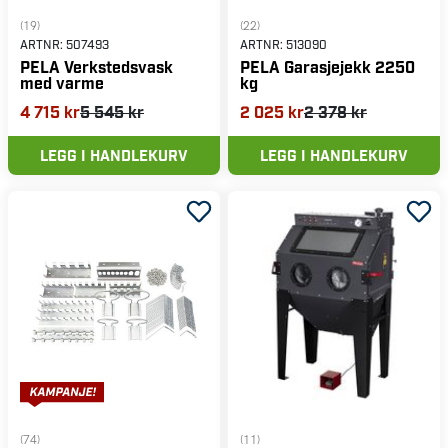
(19)
(22)
ARTNR:
507493
ARTNR:
513090
PELA Verkstedsvask
PELA Garasjejekk 2250
med varme
kg
4 715 kr
5 545 kr
2 025 kr
2 378 kr
LEGG I HANDLEKURV
LEGG I HANDLEKURV
(74)
(11)