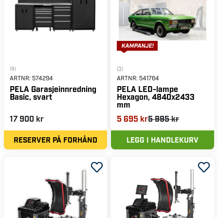
(9)
(3)
ARTNR:
574294
ARTNR:
541764
PELA Garasjeinnredning
PELA LED-lampe
Basic, svart
Hexagon, 4840x2433
mm
17 900 kr
5 695 kr
5 995 kr
RESERVER PÅ FORHÅND
LEGG I HANDLEKURV