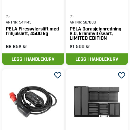
(3)
(3)
ARTNR:
541443
ARTNR:
567808
PELA Firesøylerslift med
PELA Garasjeinnredning
frihjulsløft, 4500 kg
2.0, kremhvit/svart,
LIMITED EDITION
68 852 kr
21 500 kr
LEGG I HANDLEKURV
LEGG I HANDLEKURV