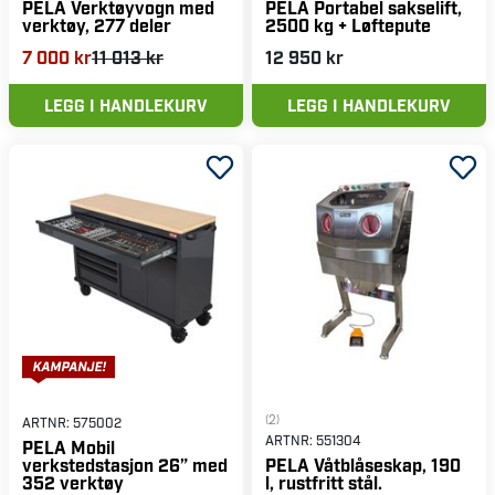
PELA Verktøyvogn med
PELA Portabel sakselift,
verktøy, 277 deler
2500 kg + Løftepute
7 000 kr
11 013 kr
12 950 kr
LEGG I HANDLEKURV
LEGG I HANDLEKURV
(2)
ARTNR:
575002
ARTNR:
551304
PELA Mobil
verkstedstasjon 26” med
PELA Våtblåseskap, 190
352 verktøy
l, rustfritt stål.