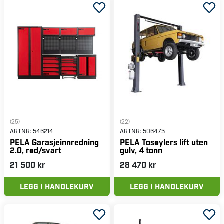
(25)
(22)
ARTNR:
546214
ARTNR:
506475
PELA Garasjeinnredning
PELA Tosøylers lift uten
2.0, rød/svart
gulv, 4 tonn
21 500 kr
28 470 kr
LEGG I HANDLEKURV
LEGG I HANDLEKURV