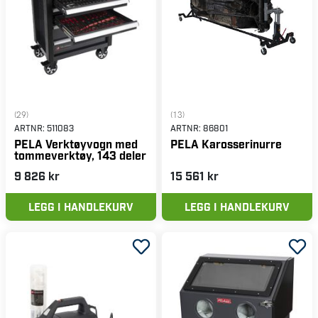
(29)
(13)
ARTNR:
511083
ARTNR:
86801
PELA Verktøyvogn med
PELA Karosserinurre
tommeverktøy, 143 deler
9 826 kr
15 561 kr
LEGG I HANDLEKURV
LEGG I HANDLEKURV