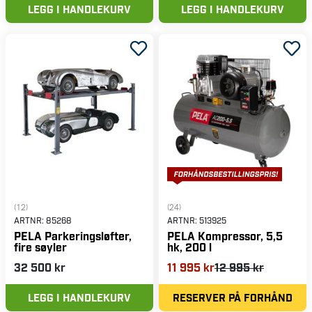
LEGG I HANDLEKURV
LEGG I HANDLEKURV
(12)
(24)
ARTNR:
85268
ARTNR:
513925
PELA Parkeringsløfter,
PELA Kompressor, 5,5
fire søyler
hk, 200 l
32 500 kr
11 995 kr
12 995 kr
LEGG I HANDLEKURV
RESERVER PÅ FORHÅND