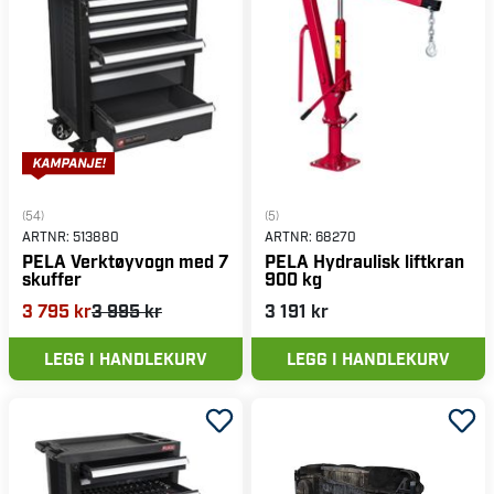
(54)
(5)
ARTNR:
513880
ARTNR:
68270
PELA Verktøyvogn med 7
PELA Hydraulisk liftkran
skuffer
900 kg
3 795 kr
3 995 kr
3 191 kr
LEGG I HANDLEKURV
LEGG I HANDLEKURV