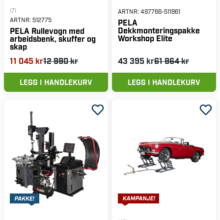
(7)
ARTNR:
497766-511961
ARTNR:
512775
PELA
Dekkmonteringspakke
PELA Rullevogn med
Workshop Elite
arbeidsbenk, skuffer og
skap
11 045 kr
12 990 kr
43 395 kr
61 964 kr
LEGG I HANDLEKURV
LEGG I HANDLEKURV