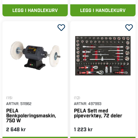
LEGG I HANDLEKURV
LEGG I HANDLEKURV
(15)
(12)
ARTNR:
511962
ARTNR:
497993
PELA
PELA Sett med
Benkpoleringsmaskin,
pipeverktøy, 72 deler
750 W
2 648 kr
1 223 kr