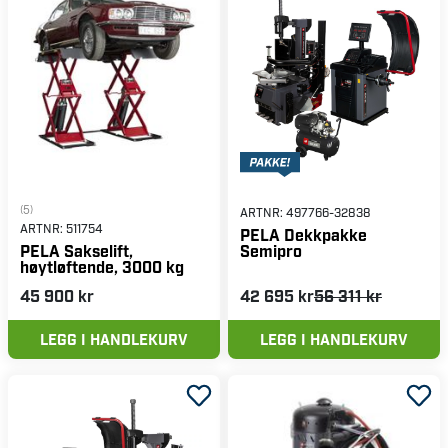
(5)
ARTNR:
497766-32838
ARTNR:
511754
PELA Dekkpakke
Semipro
PELA Sakselift,
høytløftende, 3000 kg
45 900 kr
42 695 kr
56 311 kr
LEGG I HANDLEKURV
LEGG I HANDLEKURV