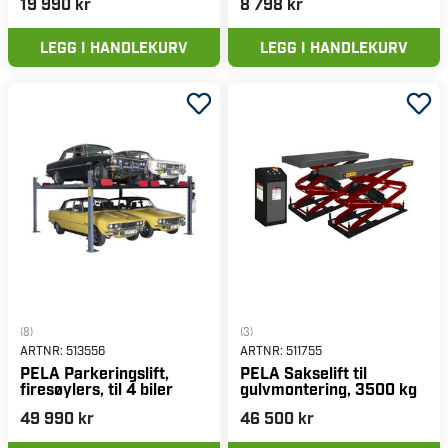
19 990 kr
8 798 kr
LEGG I HANDLEKURV
LEGG I HANDLEKURV
(8)
(3)
ARTNR:
513556
ARTNR:
511755
PELA Parkeringslift,
PELA Sakselift til
firesøylers, til 4 biler
gulvmontering, 3500 kg
49 990 kr
46 500 kr