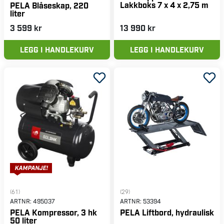
Lakkboks 7 x 4 x 2,75 m
PELA Blåseskap, 220
liter
3 599 kr
13 990 kr
LEGG I HANDLEKURV
LEGG I HANDLEKURV
(61)
(29)
ARTNR:
495037
ARTNR:
53394
PELA Kompressor, 3 hk
PELA Liftbord, hydraulisk
50 liter