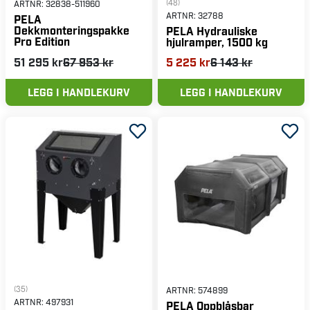
(48)
ARTNR:
32838-511960
ARTNR:
32788
PELA
Dekkmonteringspakke
PELA Hydrauliske
Pro Edition
hjulramper, 1500 kg
51 295 kr
67 953 kr
5 225 kr
6 143 kr
LEGG I HANDLEKURV
LEGG I HANDLEKURV
(35)
ARTNR:
574899
ARTNR:
497931
PELA Oppblåsbar