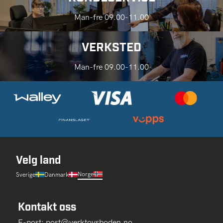
Man-fre 09.00-11.00
VERKSTED
Man-fre 09.00-11.00
Velg land
Norge
Sverige
Danmark
Kontakt oss
E-post:
post@verktoysboden.no