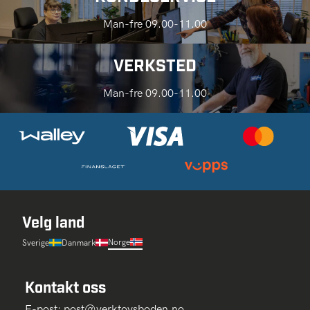
Man-fre 09.00-11.00
VERKSTED
Man-fre 09.00-11.00
Velg land
Norge
Sverige
Danmark
Kontakt oss
E-post:
post@verktoysboden.no