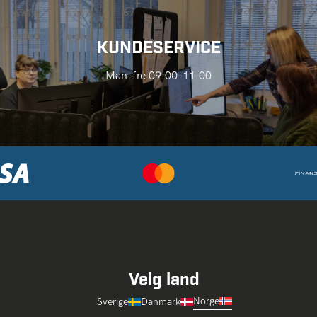
KUNDESERVICE
Man-fre 09.00-11.00
Velg land
Norge
Sverige
Danmark