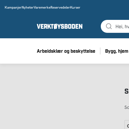
Kampanjer
Nyheter
Varemerke
Reservedeler
Kurser
Arbeidsklær og beskyttelse
Bygg, hjem
S
So
G