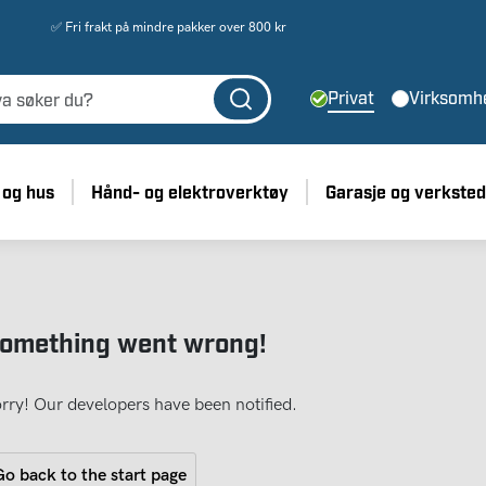
✅ Fri frakt på mindre pakker over 800 kr
Privat
Virksomh
 og hus
Hånd- og elektroverktøy
Garasje og verksted
omething went wrong!
rry! Our developers have been notified.
o back to the start page