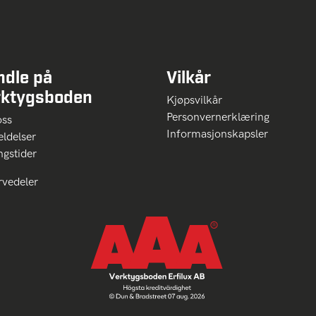
ndle på
Vilkår
rktygsboden
Kjøpsvilkår
Personvernerklæring
oss
Informasjonskapsler
ldelser
ngstider
rvedeler