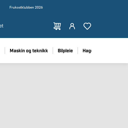
Frukostklubben 2026
et
Maskin og teknikk
Bilpleie
Hage