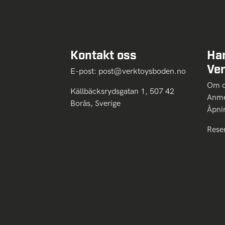
Kontakt oss
Ha
Ve
E-post:
post@verktoysboden.no
Om 
Källbäcksrydsgatan 1, 507 42
Anme
Borås, Sverige
Åpni
Rese