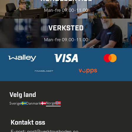
Man-fre 09.00-11.00
VERKSTED
Man-fre 09.00-11.00
Velg land
Norge
Sverige
Danmark
Kontakt oss
E-post:
post@verktoysboden.no