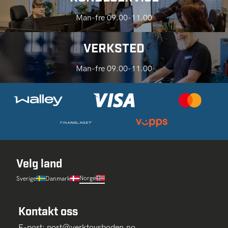
Man-fre 09.00-11.00
VERKSTED
Man-fre 09.00-11.00
Velg land
Norge
Sverige
Danmark
Kontakt oss
E-post:
post@verktoysboden.no