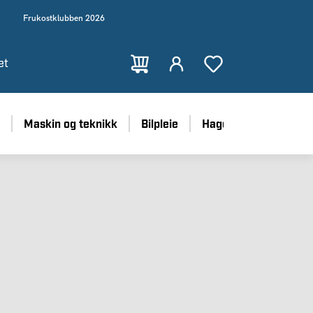
Frukostklubben 2026
et
Maskin og teknikk
Bilpleie
Hage