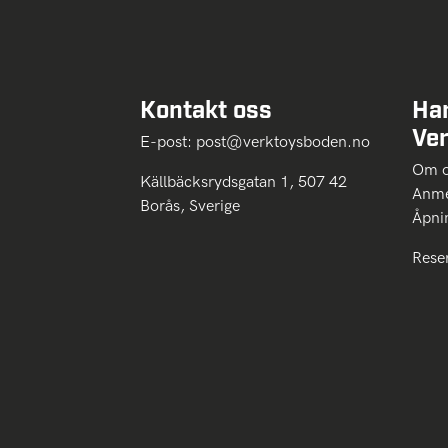
Kontakt oss
Ha
Ve
E-post:
post@verktoysboden.no
Om 
Källbäcksrydsgatan 1, 507 42
Anme
Borås, Sverige
Åpni
Rese