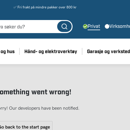
✅ Fri frakt på mindre pakker over 800 kr
Privat
Virksomh
 og hus
Hånd- og elektroverktøy
Garasje og verksted
omething went wrong!
rry! Our developers have been notified.
o back to the start page