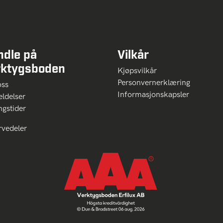
ndle på
Vilkår
rktygsboden
Kjøpsvilkår
Personvernerklæring
oss
Informasjonskapsler
ldelser
ngstider
rvedeler