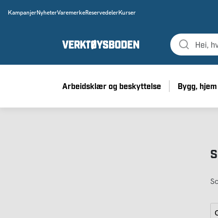
Kampanjer
Nyheter
Varemerke
Reservedeler
Kurser
Arbeidsklær og beskyttelse
Bygg, hjem
S
So
G