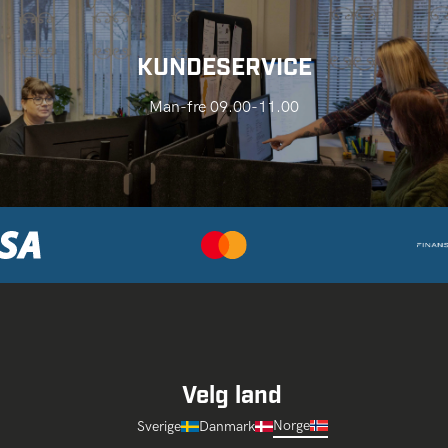
KUNDESERVICE
Man-fre 09.00-11.00
Velg land
Norge
Sverige
Danmark