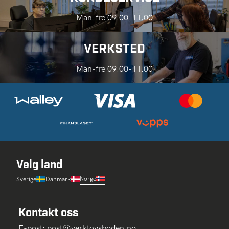
Man-fre 09.00-11.00
VERKSTED
Man-fre 09.00-11.00
Velg land
Norge
Sverige
Danmark
Kontakt oss
E-post:
post@verktoysboden.no