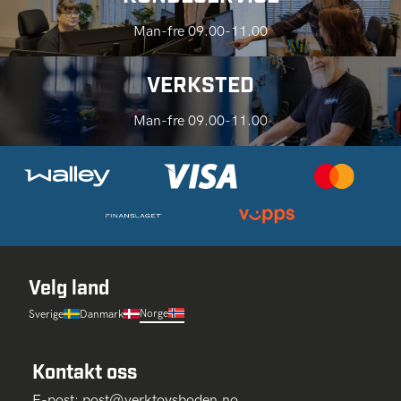
Man-fre 09.00-11.00
VERKSTED
Man-fre 09.00-11.00
Velg land
Norge
Sverige
Danmark
Kontakt oss
E-post:
post@verktoysboden.no