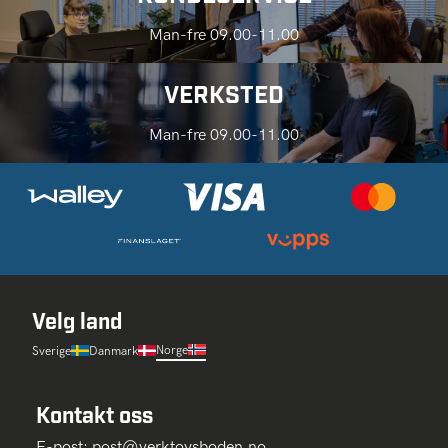
Man-fre 09.00-11.00
VERKSTED
Man-fre 09.00-11.00
Velg land
Norge
Sverige
Danmark
Kontakt oss
E-post:
post@verktoysboden.no