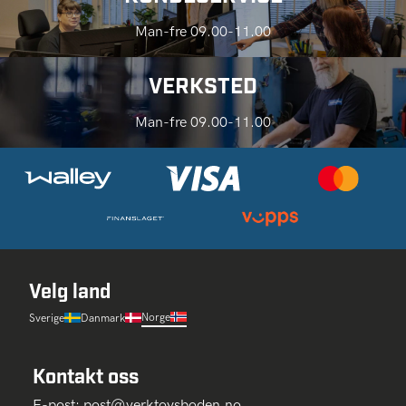
Man-fre 09.00-11.00
VERKSTED
Man-fre 09.00-11.00
Velg land
Norge
Sverige
Danmark
Kontakt oss
E-post:
post@verktoysboden.no