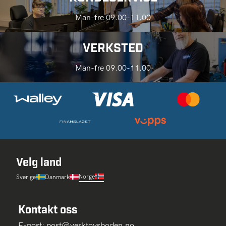
Man-fre 09.00-11.00
VERKSTED
Man-fre 09.00-11.00
Velg land
Norge
Sverige
Danmark
Kontakt oss
E-post:
post@verktoysboden.no