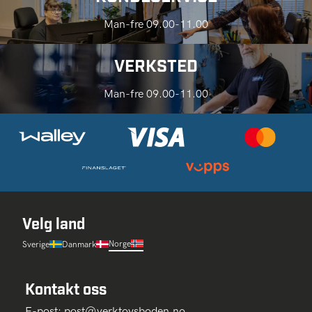
Man-fre 09.00-11.00
VERKSTED
Man-fre 09.00-11.00
Velg land
Norge
Sverige
Danmark
Kontakt oss
E-post:
post@verktoysboden.no