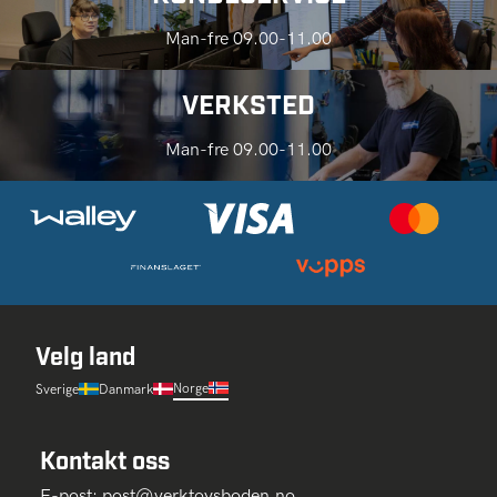
Man-fre 09.00-11.00
VERKSTED
Man-fre 09.00-11.00
Velg land
Norge
Sverige
Danmark
Kontakt oss
E-post:
post@verktoysboden.no