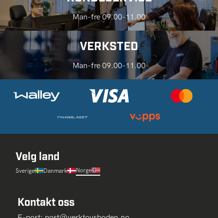
Man-fre 09.00-11.00
VERKSTED
Man-fre 09.00-11.00
Velg land
Norge
Sverige
Danmark
Kontakt oss
E-post:
post@verktoysboden.no