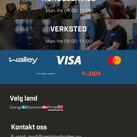
Man-fre 09.00-11.00
VERKSTED
Man-fre 09.00-11.00
Velg land
Norge
Sverige
Danmark
Kontakt oss
E-post:
post@verktoysboden.no