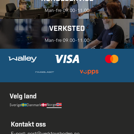
Man-fre 09.00-11.00
VERKSTED
Man-fre 09.00-11.00
Velg land
Norge
Sverige
Danmark
Kontakt oss
E-post:
post@verktoysboden.no