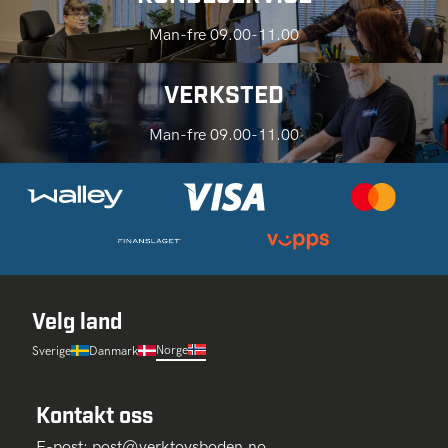
Man-fre 09.00-11.00
VERKSTED
Man-fre 09.00-11.00
Velg land
Norge
Sverige
Danmark
Kontakt oss
E-post:
post@verktoysboden.no