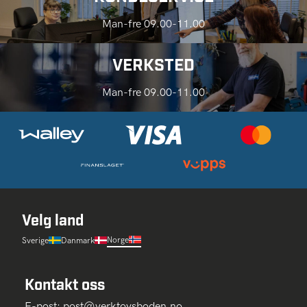
Man-fre 09.00-11.00
VERKSTED
Man-fre 09.00-11.00
Velg land
Norge
Sverige
Danmark
Kontakt oss
E-post:
post@verktoysboden.no