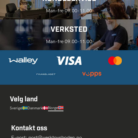
Man-fre 09.00-11.00
VERKSTED
Man-fre 09.00-11.00
Velg land
Norge
Sverige
Danmark
Kontakt oss
E-post:
post@verktoysboden.no