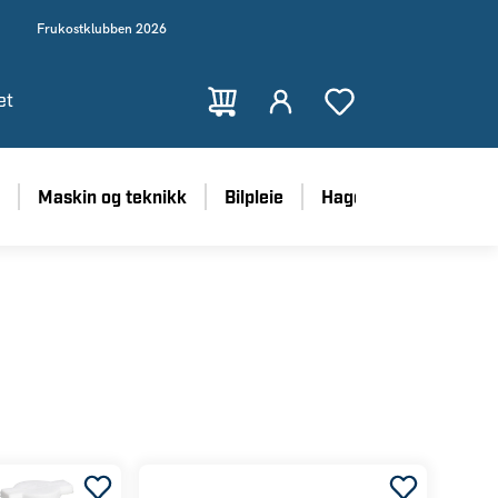
Frukostklubben 2026
et
Maskin og teknikk
Bilpleie
Hage