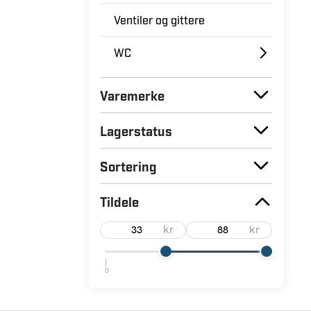
Ventiler og gittere
WC
Varemerke
Lagerstatus
Sortering
Tildele
kr
kr
0