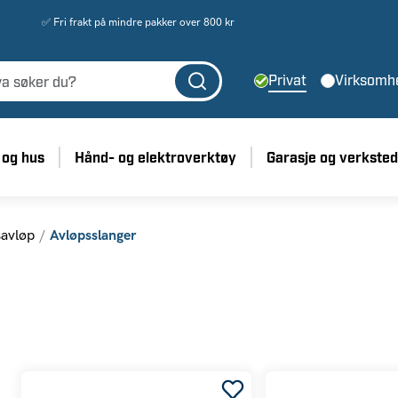
✅ Fri frakt på mindre pakker over 800 kr
Privat
Virksomh
 og hus
Hånd- og elektroverktøy
Garasje og verksted
avløp
Avløpsslanger