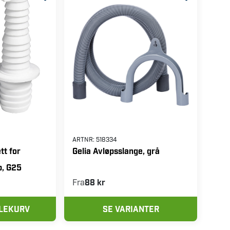
ARTNR:
518334
tt for
Gelia Avløpsslange, grå
, G25
Fra
88 kr
DLEKURV
SE VARIANTER