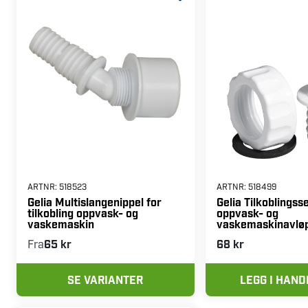
ARTNR:
518523
ARTNR:
518499
Gelia Multislangenippel for
Gelia Tilkoblingsse
tilkobling oppvask- og
oppvask- og
vaskemaskin
vaskemaskinavløp
Fra
65 kr
68 kr
SE VARIANTER
LEGG I HAN