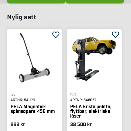
Nylig sett
(20)
(17)
ARTNR:
541126
ARTNR:
546067
PELA Magnetisk
PELA Enstolpelifte,
spånsopare 456 mm
flyttbar, elektriske
låser
866 kr
38 500 kr