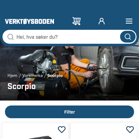
Scorpio
Hjem
Varemerke
Scorpio
Filter