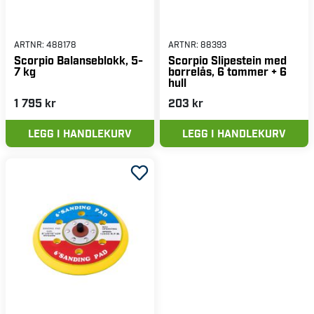
ARTNR:
488178
ARTNR:
88393
Scorpio Balanseblokk, 5-
Scorpio Slipestein med
7 kg
borrelås, 6 tommer + 6
hull
1 795 kr
203 kr
LEGG I HANDLEKURV
LEGG I HANDLEKURV