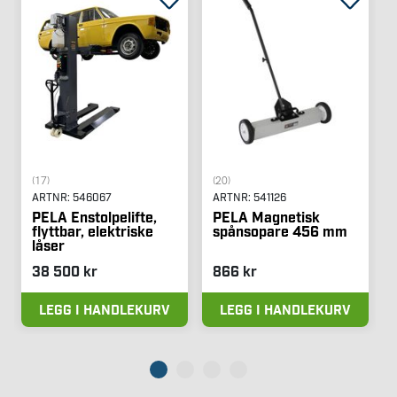
(17)
(20)
ARTNR:
546067
ARTNR:
541126
PELA Enstolpelifte,
PELA Magnetisk
flyttbar, elektriske
spånsopare 456 mm
låser
38 500 kr
866 kr
LEGG I HANDLEKURV
LEGG I HANDLEKURV