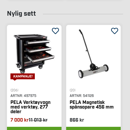
Nylig sett
(206)
(20)
ARTNR:
497975
ARTNR:
541126
PELA Verktøyvogn
PELA Magnetisk
med verktøy, 277
spånsopare 456 mm
deler
7 000 kr
11 013 kr
866 kr