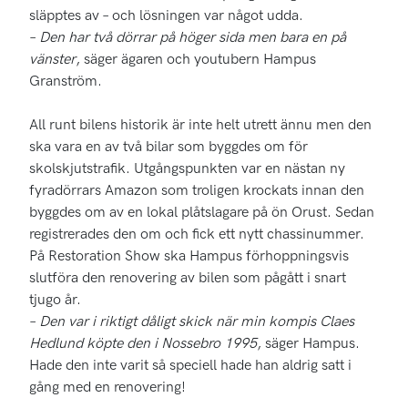
släpptes av – och lösningen var något udda.
–
Den har två dörrar på höger sida men bara en på
vänster
, säger ägaren och youtubern Hampus
Granström.
All runt bilens historik är inte helt utrett ännu men den
ska vara en av två bilar som byggdes om för
skolskjutstrafik. Utgångspunkten var en nästan ny
fyradörrars Amazon som troligen krockats innan den
byggdes om av en lokal plåtslagare på ön Orust. Sedan
registrerades den om och fick ett nytt chassinummer.
På Restoration Show ska Hampus förhoppningsvis
slutföra den renovering av bilen som pågått i snart
tjugo år.
–
Den var i riktigt dåligt skick när min kompis Claes
Hedlund köpte den i Nossebro 1995
, säger Hampus.
Hade den inte varit så speciell hade han aldrig satt i
gång med en renovering!