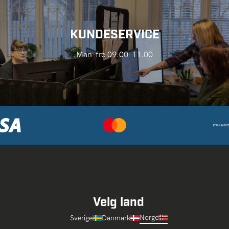
KUNDESERVICE
Man-fre 09.00-11.00
Velg land
Norge
Sverige
Danmark