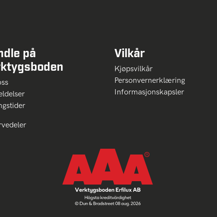
ndle på
Vilkår
rktygsboden
Kjøpsvilkår
Personvernerklæring
oss
Informasjonskapsler
ldelser
ngstider
rvedeler