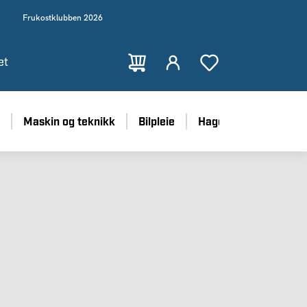
Frukostklubben 2026
et
Maskin og teknikk
Bilpleie
Hage