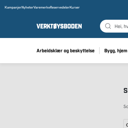
Kampanjer
Nyheter
Varemerke
Reservedeler
Kurser
Arbeidsklær og beskyttelse
Bygg, hjem
S
So
G