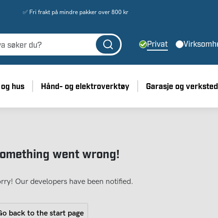
✅ Fri frakt på mindre pakker over 800 kr
Privat
Virksomh
 og hus
Hånd- og elektroverktøy
Garasje og verksted
omething went wrong!
rry! Our developers have been notified.
o back to the start page