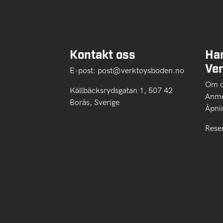
Kontakt oss
Ha
Ve
E-post:
post@verktoysboden.no
Om 
Källbäcksrydsgatan 1, 507 42
Anme
Borås, Sverige
Åpni
Rese