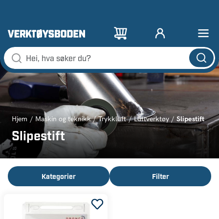
Slipestift
Hjem
Maskin og teknikk
Trykkluft
Luftverktøy
Slipestift
Kategorier
Filter