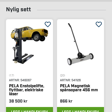
Nylig sett
(17)
(20)
ARTNR:
546067
ARTNR:
541126
PELA Enstolpelifte,
PELA Magnetisk
flyttbar, elektriske
spånsopare 456 mm
låser
38 500 kr
866 kr
LEGG I HANDLEKURV
LEGG I HANDLEKURV