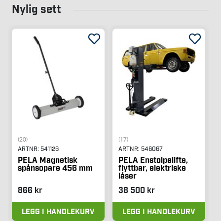
Nylig sett
(20)
(17)
ARTNR:
541126
ARTNR:
546067
PELA Magnetisk
PELA Enstolpelifte,
spånsopare 456 mm
flyttbar, elektriske
låser
866 kr
38 500 kr
LEGG I HANDLEKURV
LEGG I HANDLEKURV