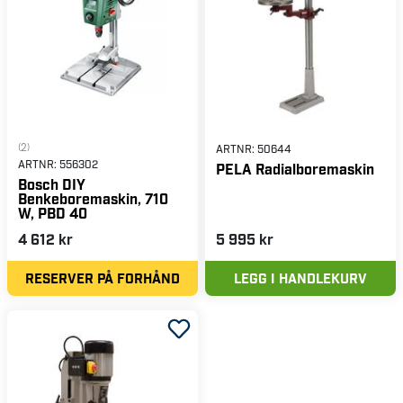
(2)
ARTNR:
50644
ARTNR:
556302
PELA Radialboremaskin
Bosch DIY
Benkeboremaskin, 710
W, PBD 40
4 612 kr
5 995 kr
RESERVER PÅ FORHÅND
LEGG I HANDLEKURV