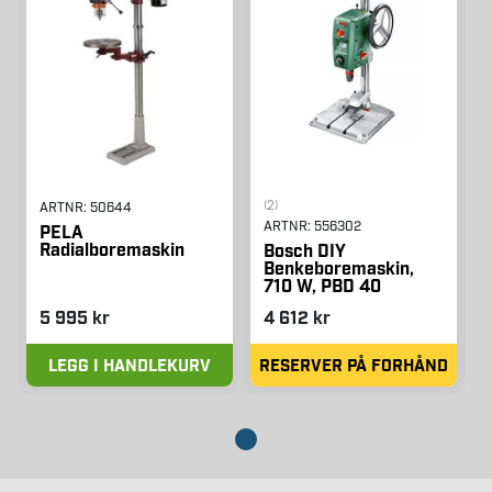
(2)
ARTNR:
50644
ARTNR:
556302
PELA
Radialboremaskin
Bosch DIY
Benkeboremaskin,
710 W, PBD 40
5 995 kr
4 612 kr
LEGG I HANDLEKURV
RESERVER PÅ FORHÅND