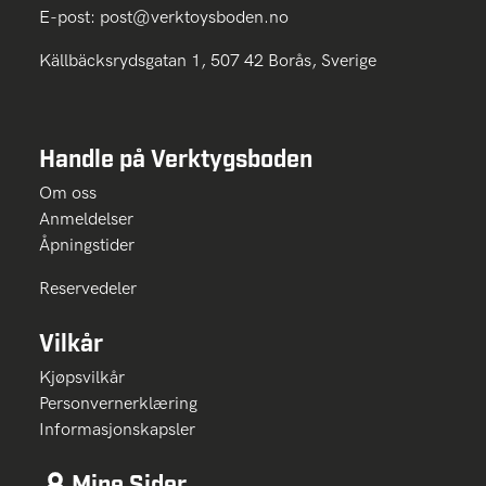
E-post:
post@verktoysboden.no
Källbäcksrydsgatan 1, 507 42 Borås, Sverige
Handle på Verktygsboden
Om oss
Anmeldelser
Åpningstider
Reservedeler
Vilkår
Kjøpsvilkår
Personvernerklæring
Informasjonskapsler
Mine Sider