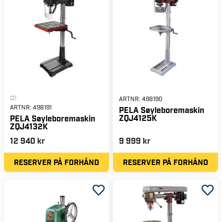
(2)
ARTNR:
498190
ARTNR:
498191
PELA Søyleboremaskin
ZQJ4125K
PELA Søyleboremaskin
ZQJ4132K
12 940 kr
9 999 kr
RESERVER PÅ FORHÅND
RESERVER PÅ FORHÅND