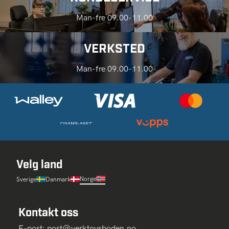
Man-fre 09.00-11.00
VERKSTED
Man-fre 09.00-11.00
Velg land
Norge
Sverige
Danmark
Kontakt oss
E-post:
post@verktoysboden.no