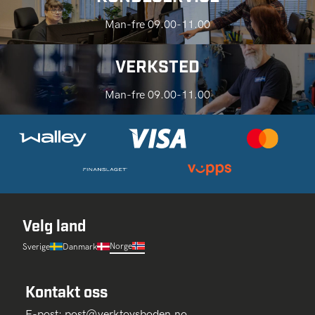
Man-fre 09.00-11.00
VERKSTED
Man-fre 09.00-11.00
Velg land
Norge
Sverige
Danmark
Kontakt oss
E-post:
post@verktoysboden.no