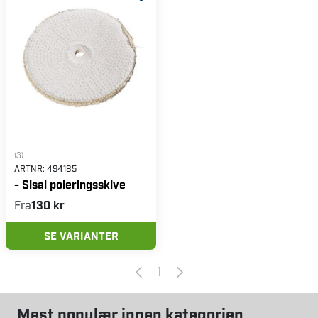
(3)
ARTNR:
494185
- Sisal poleringsskive
Fra
130 kr
SE VARIANTER
1
Mest populær innen kategorien