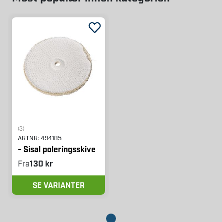
(3)
ARTNR:
494185
- Sisal poleringsskive
Fra
130 kr
SE VARIANTER