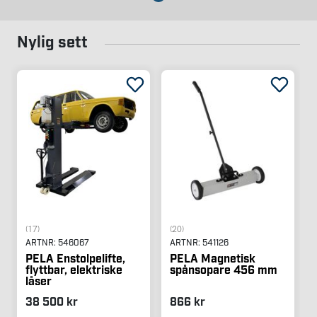
Nylig sett
(17)
(20)
ARTNR:
546067
ARTNR:
541126
PELA Enstolpelifte,
PELA Magnetisk
flyttbar, elektriske
spånsopare 456 mm
låser
38 500 kr
866 kr