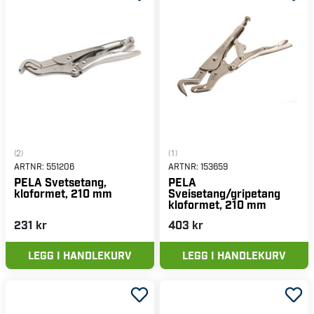
(2)
(1)
ARTNR:
551206
ARTNR:
153659
PELA Svetsetang,
PELA
kloformet, 210 mm
Sveisetang/gripetang
kloformet, 210 mm
231 kr
403 kr
LEGG I HANDLEKURV
LEGG I HANDLEKURV