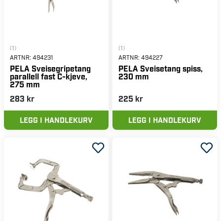
(1)
(1)
ARTNR:
494231
ARTNR:
494227
PELA Sveisegripetang
PELA Sveisetang spiss,
parallell fast C-kjeve,
230 mm
275 mm
283 kr
225 kr
LEGG I HANDLEKURV
LEGG I HANDLEKURV