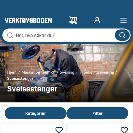
Hjem
Maskin og teknikk
Sveising
Tilbehør til sveising
Sveisestenger
Sveisestenger
Kategorier
Filter