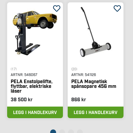
(17)
(20)
ARTNR:
546067
ARTNR:
541126
PELA Enstolpelifte,
PELA Magnetisk
flyttbar, elektriske
spånsopare 456 mm
låser
38 500 kr
866 kr
LEGG I HANDLEKURV
LEGG I HANDLEKURV