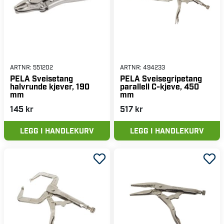
ARTNR:
551202
ARTNR:
494233
PELA Sveisetang
PELA Sveisegripetang
halvrunde kjever, 190
parallell C-kjeve, 450
mm
mm
145 kr
517 kr
LEGG I HANDLEKURV
LEGG I HANDLEKURV