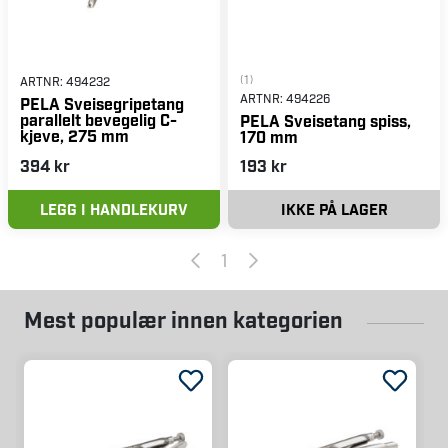
(1)
ARTNR:
494232
ARTNR:
494226
PELA Sveisegripetang
parallelt bevegelig C-
PELA Sveisetang spiss,
kjeve, 275 mm
170 mm
394 kr
193 kr
LEGG I HANDLEKURV
IKKE PÅ LAGER
1
Mest populær innen kategorien