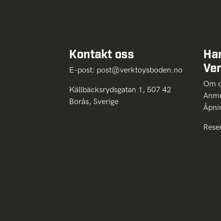
Kontakt oss
Ha
Ve
E-post:
post@verktoysboden.no
Om 
Källbäcksrydsgatan 1, 507 42
Anme
Borås, Sverige
Åpni
Rese