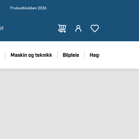
Frukostklubben 2026
et
Maskin og teknikk
Bilpleie
Hage