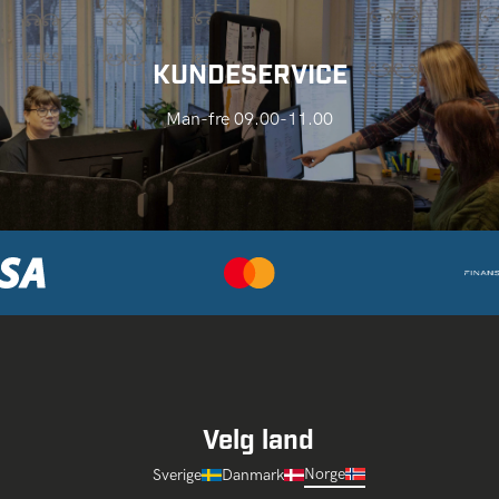
KUNDESERVICE
Man-fre 09.00-11.00
Velg land
Norge
Sverige
Danmark