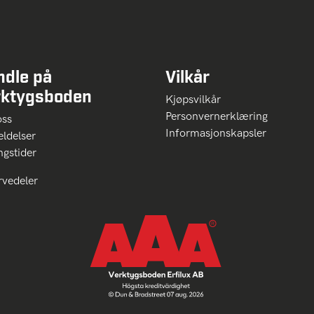
ndle på
Vilkår
rktygsboden
Kjøpsvilkår
Personvernerklæring
oss
Informasjonskapsler
ldelser
ngstider
rvedeler