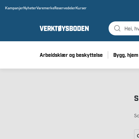
Kampanjer
Nyheter
Varemerke
Reservedeler
Kurser
Arbeidsklær og beskyttelse
Bygg, hjem
S
So
G