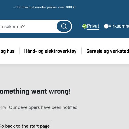
✅ Fri frakt på mindre pakker over 800 kr
Privat
Virksomh
 og hus
Hånd- og elektroverktøy
Garasje og verksted
omething went wrong!
rry! Our developers have been notified.
o back to the start page