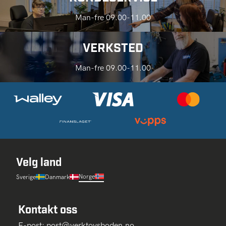
Man-fre 09.00-11.00
VERKSTED
Man-fre 09.00-11.00
Velg land
Norge
Sverige
Danmark
Kontakt oss
E-post:
post@verktoysboden.no