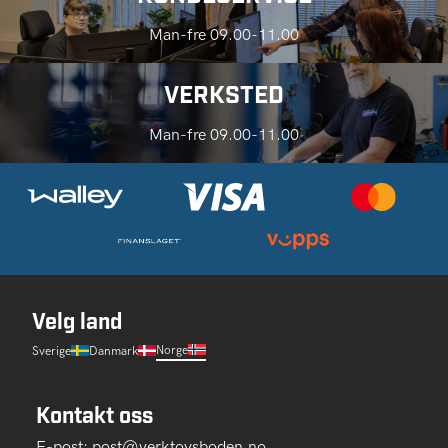
Man-fre 09.00-11.00
VERKSTED
Man-fre 09.00-11.00
Velg land
Norge
Sverige
Danmark
Kontakt oss
E-post:
post@verktoysboden.no