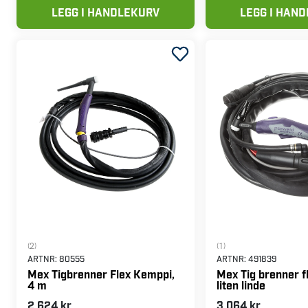
LEGG I HANDLEKURV
LEGG I HAN
(2)
(1)
ARTNR:
80555
ARTNR:
491839
Mex Tigbrenner Flex Kemppi,
Mex Tig brenner f
4 m
liten linde
2 624 kr
3 064 kr