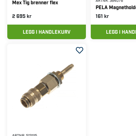
ARTNR:
364076
Mex Tig brenner flex
PELA Magnetholde
2 695 kr
161 kr
LEGG I HANDLEKURV
LEGG I HAN
ARTNR:
513125