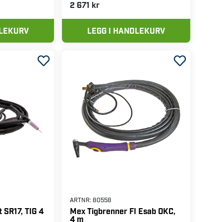
2 671 kr
DLEKURV
LEGG I HANDLEKURV
ARTNR:
80558
 SR17, TIG 4
Mex Tigbrenner FI Esab OKC,
4 m