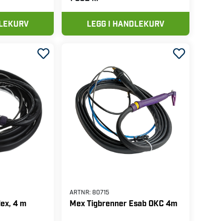
DLEKURV
LEGG I HANDLEKURV
ARTNR:
80715
lex, 4 m
Mex Tigbrenner Esab OKC 4m