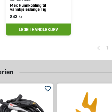
Mex Hunnkobling til
vannkjøleslange Tig
243 kr
LEGG I HANDLEKURV
1
orien