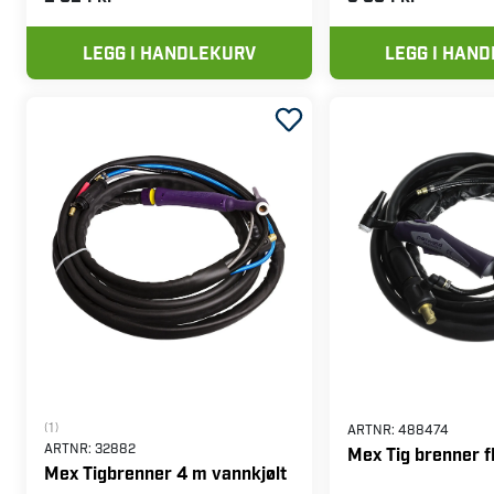
LEGG I HANDLEKURV
LEGG I HAN
(1)
ARTNR:
488474
ARTNR:
32882
Mex Tig brenner f
Mex Tigbrenner 4 m vannkjølt