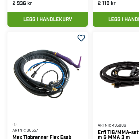
2 936 kr
2 119 kr
LEGG I HANDLEKURV
LEGG I HAN
(1)
ARTNR:
495806
ARTNR:
80557
Erfi TIG/MMA-sett
m & MMA 3 m
Mex Tigbrenner Flex Esab