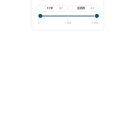
kr
kr
0
1 258
3 355