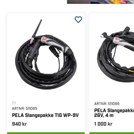
(1)
ARTNR:
511086
ARTNR:
511085
PELA Slangepakk
26V, 4 m
PELA Slangepakke TIG WP-9V
940 kr
1 000 kr