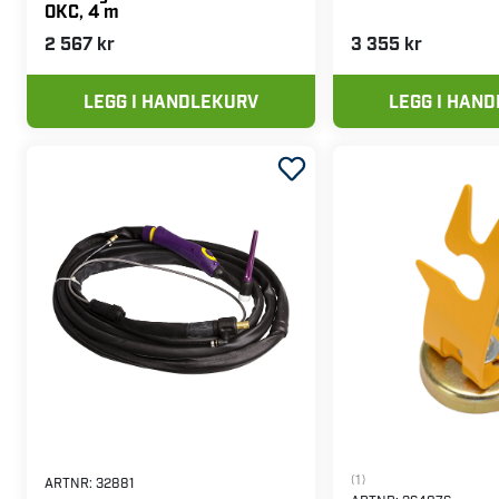
OKC, 4 m
2 567 kr
3 355 kr
LEGG I HANDLEKURV
LEGG I HAN
(1)
ARTNR:
32881