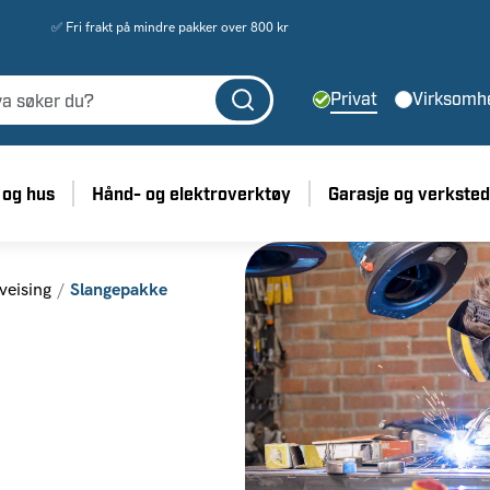
✅ Fri frakt på mindre pakker over 800 kr
Privat
Virksomh
 og hus
Hånd- og elektroverktøy
Garasje og verksted
veising
Slangepakke