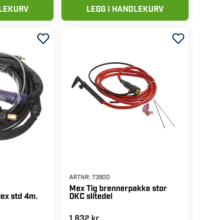
DLEKURV
LEGG I HANDLEKURV
ARTNR:
73900
Mex Tig brennerpakke stor
OKC slitedel
lex std 4m.
1 832 kr