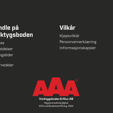
ndle på
Vilkår
rktygsboden
Kjøpsvilkår
Personvernerklæring
oss
Informasjonskapsler
ldelser
ngstider
rvedeler