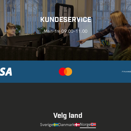
KUNDESERVICE
Man-fre 09.00-11.00
Velg land
Norge
Sverige
Danmark