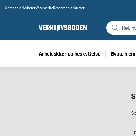
Kampanjer
Nyheter
Varemerke
Reservedeler
Kurser
Arbeidsklær og beskyttelse
Bygg, hjem
S
So
G