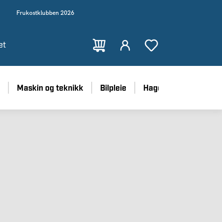
Frukostklubben 2026
et
Maskin og teknikk
Bilpleie
Hage