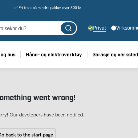
✅ Fri frakt på mindre pakker over 800 kr
Privat
Virksomh
 og hus
Hånd- og elektroverktøy
Garasje og verksted
omething went wrong!
rry! Our developers have been notified.
o back to the start page