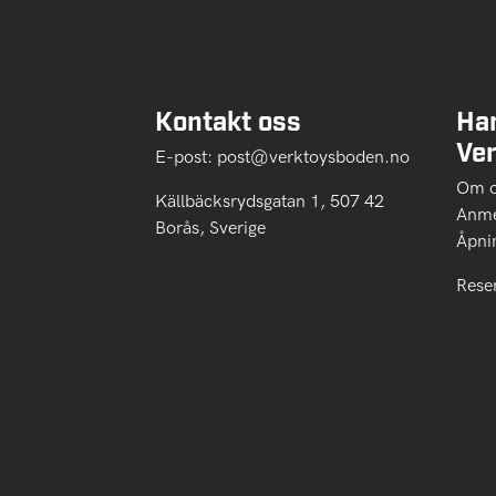
Kontakt oss
Ha
Ve
E-post:
post@verktoysboden.no
Om 
Källbäcksrydsgatan 1, 507 42
Anme
Borås, Sverige
Åpni
Rese