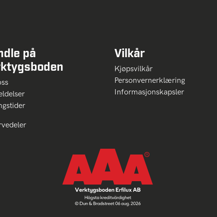
ndle på
Vilkår
rktygsboden
Kjøpsvilkår
Personvernerklæring
oss
Informasjonskapsler
ldelser
ngstider
rvedeler