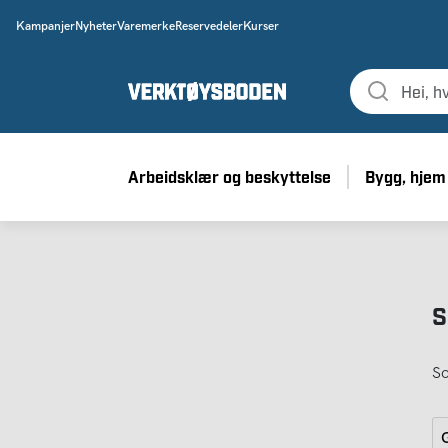
Kampanjer
Nyheter
Varemerke
Reservedeler
Kurser
Arbeidsklær og beskyttelse
Bygg, hjem
S
So
G