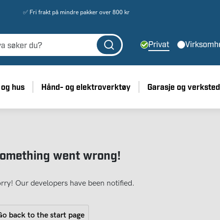
✅ Fri frakt på mindre pakker over 800 kr
Privat
Virksomh
 og hus
Hånd- og elektroverktøy
Garasje og verksted
omething went wrong!
rry! Our developers have been notified.
o back to the start page