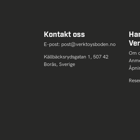
Kontakt oss
Ha
Ve
E-post:
post@verktoysboden.no
Om 
Källbäcksrydsgatan 1, 507 42
Anme
Borås, Sverige
Åpni
Rese