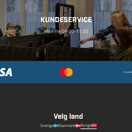
KUNDESERVICE
Man-fre 09.00-11.00
Velg land
Norge
Sverige
Danmark