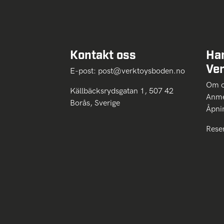
Kontakt oss
Ha
Ve
E-post:
post@verktoysboden.no
Om 
Källbäcksrydsgatan 1, 507 42
Anme
Borås, Sverige
Åpni
Rese