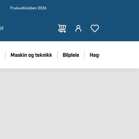
Frukostklubben 2026
et
Maskin og teknikk
Bilpleie
Hage