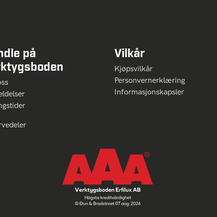
ndle på
Vilkår
rktygsboden
Kjøpsvilkår
Personvernerklæring
oss
Informasjonskapsler
ldelser
ngstider
rvedeler