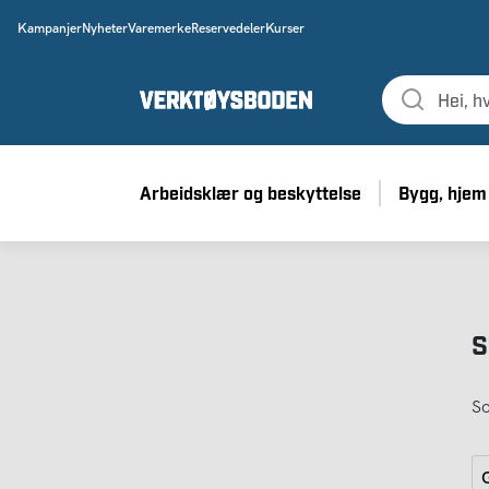
Kampanjer
Nyheter
Varemerke
Reservedeler
Kurser
Arbeidsklær og beskyttelse
Bygg, hjem
S
So
G