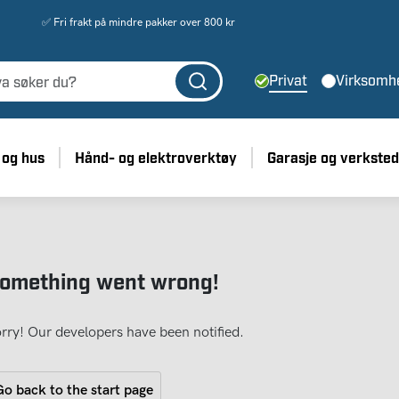
✅ Fri frakt på mindre pakker over 800 kr
Privat
Virksomh
 og hus
Hånd- og elektroverktøy
Garasje og verksted
omething went wrong!
rry! Our developers have been notified.
o back to the start page