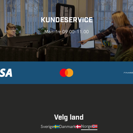
KUNDESERVICE
Man-fre 09.00-11.00
Velg land
Norge
Sverige
Danmark