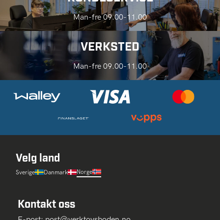
Man-fre 09.00-11.00
VERKSTED
Man-fre 09.00-11.00
Velg land
Norge
Sverige
Danmark
Kontakt oss
E-post:
post@verktoysboden.no