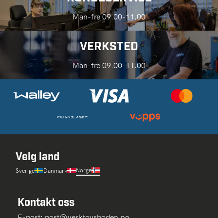
Man-fre 09.00-11.00
VERKSTED
Man-fre 09.00-11.00
Velg land
Norge
Sverige
Danmark
Kontakt oss
E-post:
post@verktoysboden.no